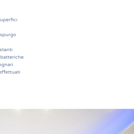
uperfici
ospurgo
stanti
 batteriche
ognari
effettuati