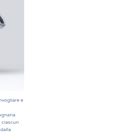
nvogliare e
ognaria.
a ciascun
 dalla