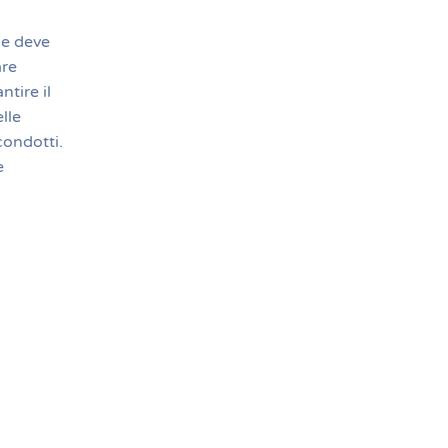
he deve
are
tire il
lle
condotti.
e